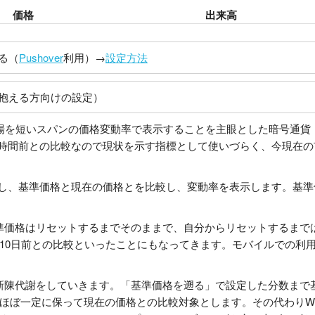
価格
出来高
る（
Pushover
利用）→
設定方法
抱える方向けの設定）
oloniexの相場を短いスパンの価格変動率で表示することを主眼とした暗
字は24時間前との比較なので現状を示す指標として使いづらく、今現
準価格を取得し、基準価格と現在の価格とを比較し、変動率を表示します。
準価格はリセットするまでそのままで、自分からリセットするまでは
10日前との比較といったことにもなってきます。モバイルでの利
新陳代謝をしていきます。「基準価格を遡る」で設定した分数まで
ほぼ一定に保って現在の価格との比較対象とします。その代わりW