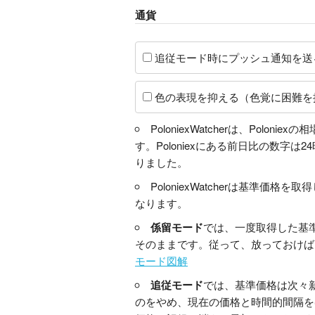
通貨
追従モード時にプッシュ通知を送
色の表現を抑える（色覚に困難を
PoloniexWatcherは、P
す。Poloniexにある前日比の数
りました。
PoloniexWatcherは基
なります。
係留モード
では、一度取得した基
そのままです。従って、放っておけば
モード図解
追従モード
では、基準価格は次々
のをやめ、現在の価格と時間的間隔を