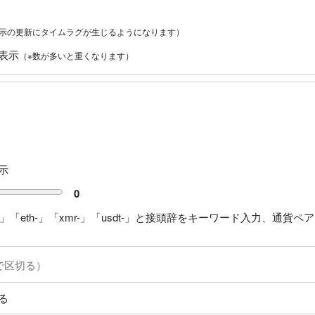
表示の更新にタイムラグが生じるようになります）
表示
（※数が多いと重くなります）
示
0
」「eth-」「xmr-」「usdt-」と接頭辞をキーワード入力、通貨ペア
る