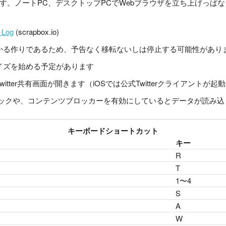
す。ノートPC、デスクトップPCでWebブラウザを立ち上げっぱ
 Log
(scrapbox.io)
かる作りであるため、予告なく移転ないしは停止する可能性があり
イズを始める予定があります
tter共有画面が開きます（iOSでは公式Twitterクライアントが起
ックや、コンテンツブロッカーを有効にしているとデータが読み込
キーボードショートカット
キー
R
T
1〜4
S
A
W