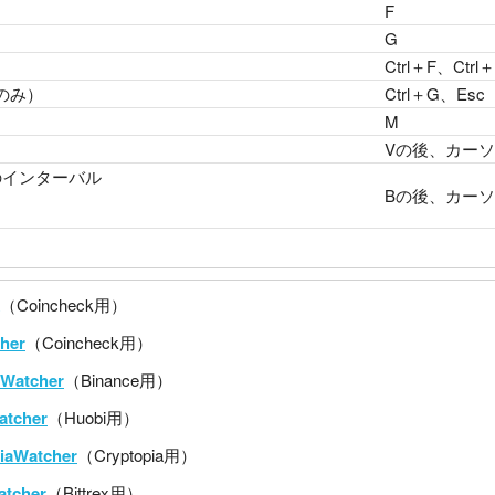
F
G
）
Ctrl＋F、Ctrl
のみ）
Ctrl＋G、Esc
M
Vの後、カー
のインターバル
Bの後、カー
（Coincheck用）
her
（Coincheck用）
eWatcher
（Binance用）
atcher
（Huobi用）
iaWatcher
（Cryptopia用）
atcher
（Bittrex用）