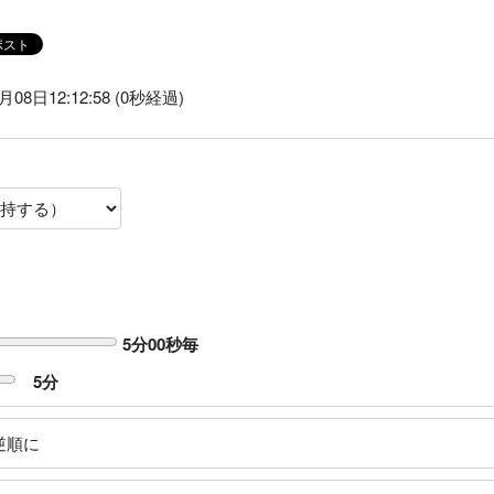
月08日12:12:58 (0秒経過)
5分00秒毎
5
分
逆順に