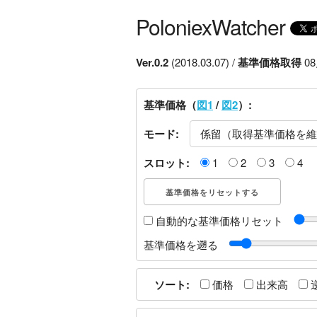
PoloniexWatcher
Ver.0.2
(2018.03.07) /
基準価格取得
08
基準価格（
図1
/
図2
）:
モード:
スロット:
1
2
3
4
自動的な基準価格リセット
基準価格を遡る
ソート:
価格
出来高